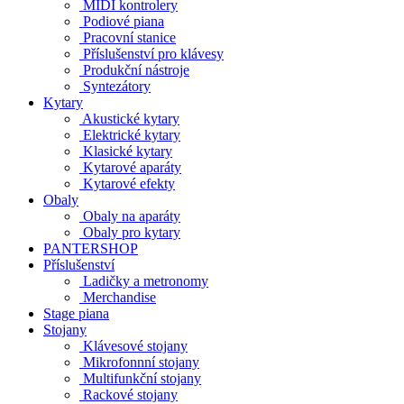
MIDI kontrolery
Podiové piana
Pracovní stanice
Příslušenství pro klávesy
Produkční nástroje
Syntezátory
Kytary
Akustické kytary
Elektrické kytary
Klasické kytary
Kytarové aparáty
Kytarové efekty
Obaly
Obaly na aparáty
Obaly pro kytary
PANTERSHOP
Příslušenství
Ladičky a metronomy
Merchandise
Stage piana
Stojany
Klávesové stojany
Mikrofonnní stojany
Multifunkční stojany
Rackové stojany