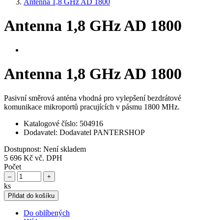
Antenna 1,8 GHz AD 1800
Antenna 1,8 GHz AD 1800
Antenna 1,8 GHz AD 1800
Pasivní směrová anténa vhodná pro vylepšení bezdrátové
komunikace mikroportů pracujících v pásmu 1800 MHz.
Katalogové číslo:
504916
Dodavatel:
Dodavatel PANTERSHOP
Dostupnost:
Není skladem
5 696 Kč
vč. DPH
Počet
–
+
ks
Přidat do košíku
Do oblíbených