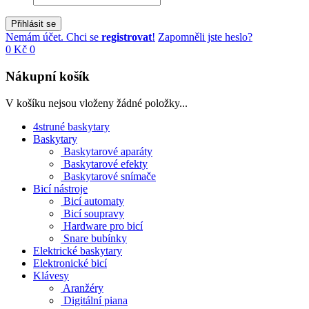
Přihlásit se
Nemám účet. Chci se
registrovat
!
Zapomněli jste heslo?
0 Kč
0
Nákupní košík
V košíku nejsou vloženy žádné položky...
4struné baskytary
Baskytary
Baskytarové aparáty
Baskytarové efekty
Baskytarové snímače
Bicí nástroje
Bicí automaty
Bicí soupravy
Hardware pro bicí
Snare bubínky
Elektrické baskytary
Elektronické bicí
Klávesy
Aranžéry
Digitální piana