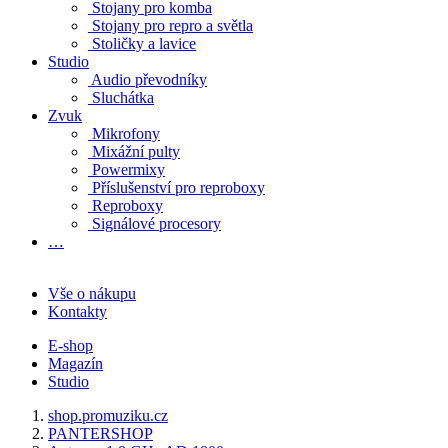
Stojany pro komba
Stojany pro repro a světla
Stoličky a lavice
Studio
Audio převodníky
Sluchátka
Zvuk
Mikrofony
Mixážní pulty
Powermixy
Příslušenství pro reproboxy
Reproboxy
Signálové procesory
…
Vše o nákupu
Kontakty
E-shop
Magazín
Studio
shop.promuziku.cz
PANTERSHOP