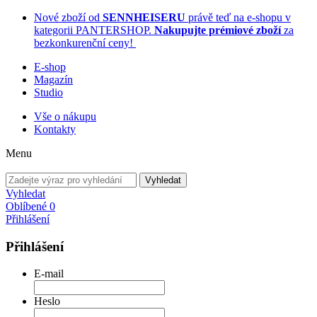
Nové zboží od
SENNHEISERU
právě teď na e-shopu v
kategorii PANTERSHOP.
Nakupujte prémiové zboží
za
bezkonkurenční ceny!
E-shop
Magazín
Studio
Vše o nákupu
Kontakty
Menu
Vyhledat
Vyhledat
Oblíbené
0
Přihlášení
Přihlášení
E-mail
Heslo