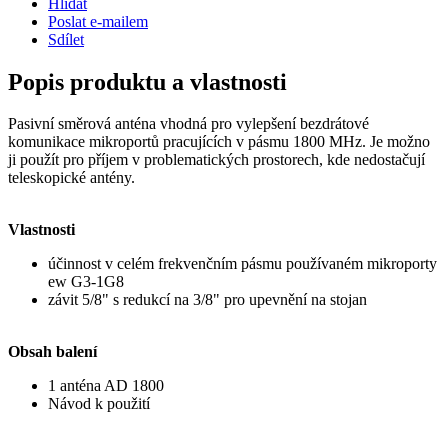
Hlídat
Poslat e-mailem
Sdílet
Popis produktu a vlastnosti
Pasivní směrová anténa vhodná pro vylepšení bezdrátové
komunikace mikroportů pracujících v pásmu 1800 MHz. Je možno
ji použít pro příjem v problematických prostorech, kde nedostačují
teleskopické antény.
Vlastnosti
účinnost v celém frekvenčním pásmu používaném mikroporty
ew G3-1G8
závit 5/8" s redukcí na 3/8" pro upevnění na stojan
Obsah balení
1 anténa AD 1800
Návod k použití