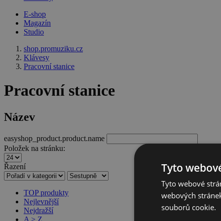
E-shop
Magazín
Studio
shop.promuziku.cz
Klávesy
Pracovní stanice
Pracovní stanice
Název
easyshop_product.product.name
Položek na stránku:
Tyto webové
Řazení
Tyto webové strán
TOP produkty
webových stránek
Nejlevnější
souborů cookie.
Nejdražší
A > Z