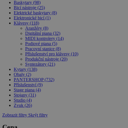
Baskytary
(98)
Bicí nástroje
(25)
Elektrické baskytary
(8)
Elektronické bicí
(1)
Klávesy
(118)
Aranžéry
(8)
Digitální piana
(32)
MIDI kontrolery
(14)
Podiové piana
(5)
Pracovní stanice
(8)
Příslušenství pro klávesy
(10)
Produkční nástroje
(20)
Syntezátory
(21)
Kytary
(138)
Obaly
(2)
PANTERSHOP
(732)
Příslušenství
(9)
Stage piana
(4)
Stojany
(31)
Studio
(4)
Zvuk
(26)
Zobrazit filtry
Skrýt filtry
Cena