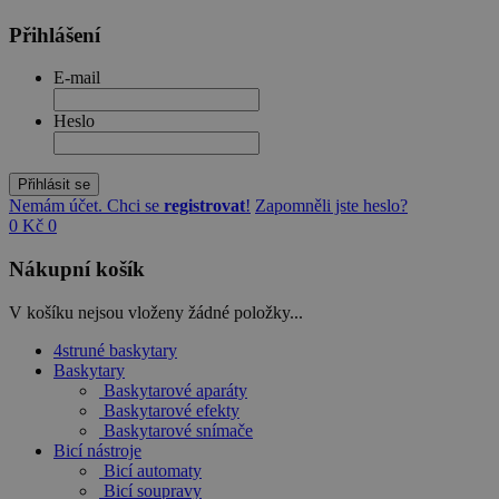
Přihlášení
E-mail
Heslo
Přihlásit se
Nemám účet. Chci se
registrovat
!
Zapomněli jste heslo?
0 Kč
0
Nákupní košík
V košíku nejsou vloženy žádné položky...
4struné baskytary
Baskytary
Baskytarové aparáty
Baskytarové efekty
Baskytarové snímače
Bicí nástroje
Bicí automaty
Bicí soupravy