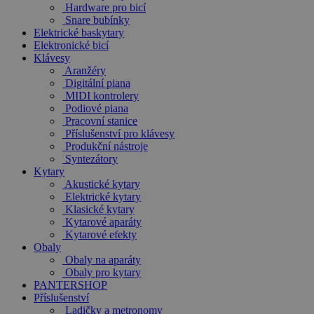
Hardware pro bicí
Snare bubínky
Elektrické baskytary
Elektronické bicí
Klávesy
Aranžéry
Digitální piana
MIDI kontrolery
Podiové piana
Pracovní stanice
Příslušenství pro klávesy
Produkční nástroje
Syntezátory
Kytary
Akustické kytary
Elektrické kytary
Klasické kytary
Kytarové aparáty
Kytarové efekty
Obaly
Obaly na aparáty
Obaly pro kytary
PANTERSHOP
Příslušenství
Ladičky a metronomy