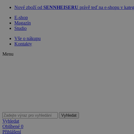
Nové zboží od
SENNHEISERU
právě teď na e-shopu v ka
E-shop
Magazín
Studio
Vše o nákupu
Kontakty
Menu
Vyhledat
Vyhledat
Oblíbené
0
Přihlášení