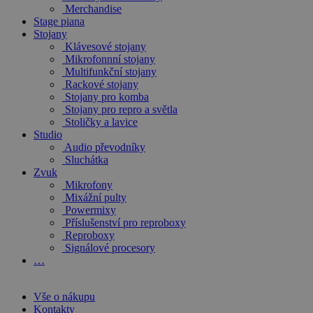
Merchandise
Stage piana
Stojany
Klávesové stojany
Mikrofonnní stojany
Multifunkční stojany
Rackové stojany
Stojany pro komba
Stojany pro repro a světla
Stoličky a lavice
Studio
Audio převodníky
Sluchátka
Zvuk
Mikrofony
Mixážní pulty
Powermixy
Příslušenství pro reproboxy
Reproboxy
Signálové procesory
…
Vše o nákupu
Kontakty