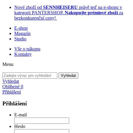
Nové zboží od
SENNHEISERU
právě teď na e-shopu v
kategorii PANTERSHOP.
Nakupujte prémiové zboží
za
bezkonkurenční ceny!
E-shop
Magazín
Studio
Vše o nákupu
Kontakty
Menu
Vyhledat
Vyhledat
Oblíbené
0
Přihlášení
Přihlášení
E-mail
Heslo