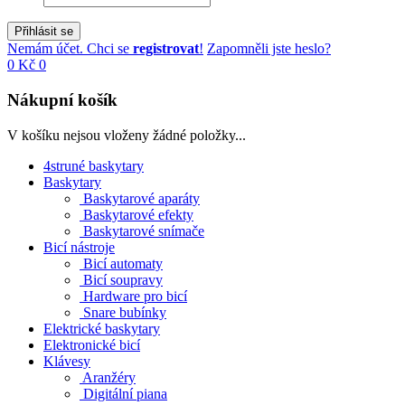
Přihlásit se
Nemám účet. Chci se
registrovat
!
Zapomněli jste heslo?
0 Kč
0
Nákupní košík
V košíku nejsou vloženy žádné položky...
4struné baskytary
Baskytary
Baskytarové aparáty
Baskytarové efekty
Baskytarové snímače
Bicí nástroje
Bicí automaty
Bicí soupravy
Hardware pro bicí
Snare bubínky
Elektrické baskytary
Elektronické bicí
Klávesy
Aranžéry
Digitální piana