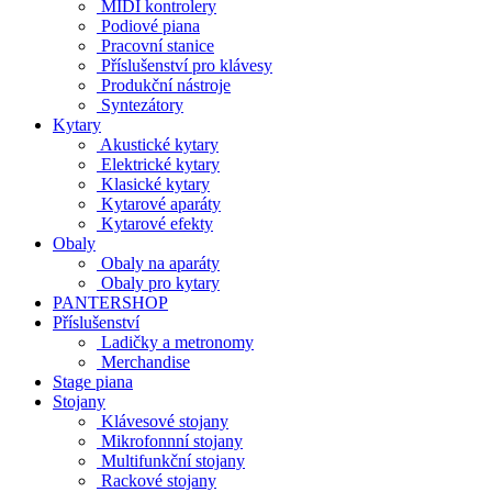
MIDI kontrolery
Podiové piana
Pracovní stanice
Příslušenství pro klávesy
Produkční nástroje
Syntezátory
Kytary
Akustické kytary
Elektrické kytary
Klasické kytary
Kytarové aparáty
Kytarové efekty
Obaly
Obaly na aparáty
Obaly pro kytary
PANTERSHOP
Příslušenství
Ladičky a metronomy
Merchandise
Stage piana
Stojany
Klávesové stojany
Mikrofonnní stojany
Multifunkční stojany
Rackové stojany