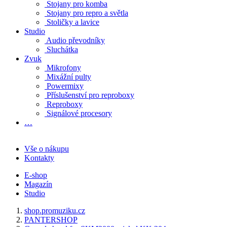
Stojany pro komba
Stojany pro repro a světla
Stoličky a lavice
Studio
Audio převodníky
Sluchátka
Zvuk
Mikrofony
Mixážní pulty
Powermixy
Příslušenství pro reproboxy
Reproboxy
Signálové procesory
…
Vše o nákupu
Kontakty
E-shop
Magazín
Studio
shop.promuziku.cz
PANTERSHOP