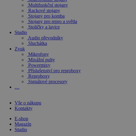
Multifunkční stojany
Rackové stojany
Stojany pro komba
Stojany pro repro a světla
Stoličky a lavice
Studio
Audio převodníky
Sluchátka
Zvuk
Mikrofony
Mixážní pulty
Powermixy
Příslušenství pro reproboxy
Reproboxy
Signálové procesory
…
Vše o nákupu
Kontakty
E-shop
Magazín
Studio