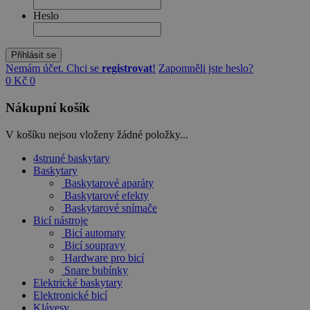
Heslo
Přihlásit se
Nemám účet. Chci se
registrovat
!
Zapomněli jste heslo?
0 Kč
0
Nákupní košík
V košíku nejsou vloženy žádné položky...
4struné baskytary
Baskytary
Baskytarové aparáty
Baskytarové efekty
Baskytarové snímače
Bicí nástroje
Bicí automaty
Bicí soupravy
Hardware pro bicí
Snare bubínky
Elektrické baskytary
Elektronické bicí
Klávesy