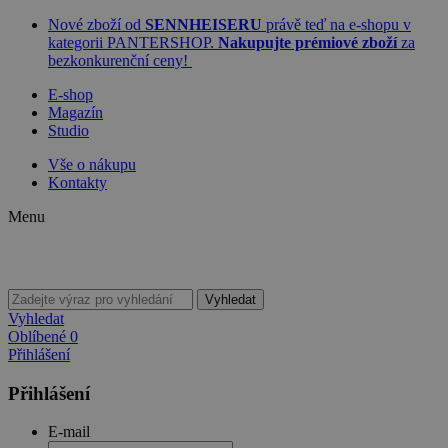
Nové zboží od
SENNHEISERU
právě teď na e-shopu v
kategorii PANTERSHOP.
Nakupujte prémiové zboží
za
bezkonkurenční ceny!
E-shop
Magazín
Studio
Vše o nákupu
Kontakty
Menu
Vyhledat
Vyhledat
Oblíbené
0
Přihlášení
Přihlášení
E-mail