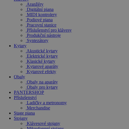
Aranžéry
Digitální piana
MIDI kontrolery
Podiové piana
Pracovní stanice
Příslušenství pro klávesy
Produkční nástroje
Syntezátory
Kytary
Akustické kytary
Elektrické kytary
Klasické kytary
Kytarové aparáty
Kytarové efekty
Obaly
Obaly na aparáty
Obaly pro kytary
PANTERSHOP
Příslušenství
Ladičky a metronomy
Merchandise
Stage piana
Stojany
Klávesové stojany
Mikrofonnní stojany