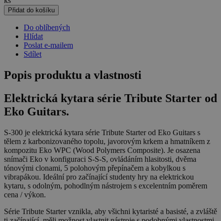
ks
Přidat do košíku
Do oblíbených
Hlídat
Poslat e-mailem
Sdílet
Popis produktu a vlastnosti
Elektrická kytara série Tribute Starter od
Eko Guitars.
S-300 je elektrická kytara série Tribute Starter od Eko Guitars s
tělem z karbonizovaného topolu, javorovým krkem a hmatníkem z
kompozitu Eko WPC (Wood Polymers Composite). Je osazena
snímači Eko v konfiguraci S-S-S, ovládáním hlasitosti, dvěma
tónovými clonami, 5 polohovým přepínačem a kobylkou s
vibrapákou. Ideální pro začínající studenty hry na elektrickou
kytaru, s odolným, pohodlným nástrojem s excelentním poměrem
cena / výkon.
Série Tribute Starter vznikla, aby všichni kytaristé a basisté, a zvláště
ti začínající, měli možnost vlastnit nástroje s podobnými vlastnostmi,