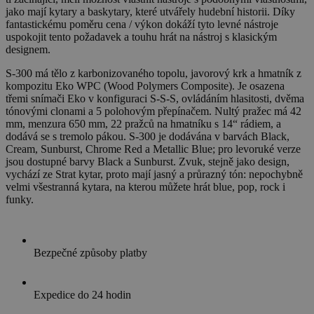
jako mají kytary a baskytary, které utvářely hudební historii. Díky
fantastickému poměru cena / výkon dokáží tyto levné nástroje
uspokojit tento požadavek a touhu hrát na nástroj s klasickým
designem.
S-300 má tělo z karbonizovaného topolu, javorový krk a hmatník z
kompozitu Eko WPC (Wood Polymers Composite). Je osazena
třemi snímači Eko v konfiguraci S-S-S, ovládáním hlasitosti, dvěma
tónovými clonami a 5 polohovým přepínačem. Nultý pražec má 42
mm, menzura 650 mm, 22 pražců na hmatníku s 14“ rádiem, a
dodává se s tremolo pákou. S-300 je dodávána v barvách Black,
Cream, Sunburst, Chrome Red a Metallic Blue; pro levoruké verze
jsou dostupné barvy Black a Sunburst. Zvuk, stejně jako design,
vychází ze Strat kytar, proto mají jasný a průrazný tón: nepochybně
velmi všestranná kytara, na kterou můžete hrát blue, pop, rock i
funky.
Bezpečné způsoby platby
Expedice do 24 hodin