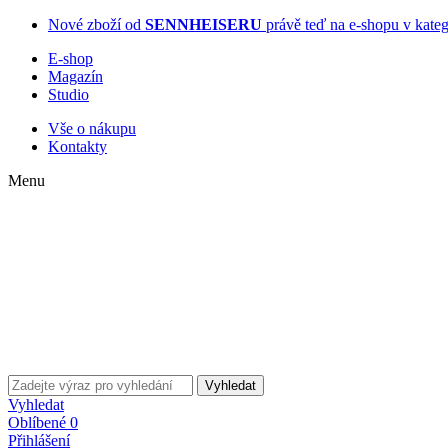
Nové zboží od
SENNHEISERU
právě teď na e-shopu v ka
E-shop
Magazín
Studio
Vše o nákupu
Kontakty
Menu
Vyhledat
Vyhledat
Oblíbené
0
Přihlášení