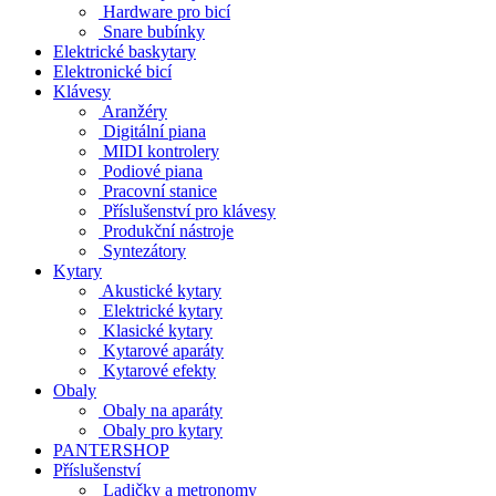
Hardware pro bicí
Snare bubínky
Elektrické baskytary
Elektronické bicí
Klávesy
Aranžéry
Digitální piana
MIDI kontrolery
Podiové piana
Pracovní stanice
Příslušenství pro klávesy
Produkční nástroje
Syntezátory
Kytary
Akustické kytary
Elektrické kytary
Klasické kytary
Kytarové aparáty
Kytarové efekty
Obaly
Obaly na aparáty
Obaly pro kytary
PANTERSHOP
Příslušenství
Ladičky a metronomy