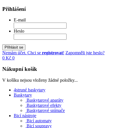
Přihlášení
E-mail
Heslo
Přihlásit se
Nemám účet. Chci se
registrovat
!
Zapomněli jste heslo?
0 Kč
0
Nákupní košík
V košíku nejsou vloženy žádné položky...
4struné baskytary
Baskytary
Baskytarové aparáty
Baskytarové efekty
Baskytarové snímače
Bicí nástroje
Bicí automaty
Bicí soupravy