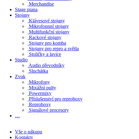
Merchandise
Stage piana
Stojany
Klávesové stojany
Mikrofonnní stojany
Multifunkční stojany
Rackové stojany
Stojany pro komba
Stojany pro repro a světla
Stoličky a lavice
Studio
Audio převodníky
Sluchátka
Zvuk
Mikrofony
Mixážní pulty
Powermixy
Příslušenství pro reproboxy
Reproboxy
Signálové procesory
…
Vše o nákupu
Kontakty