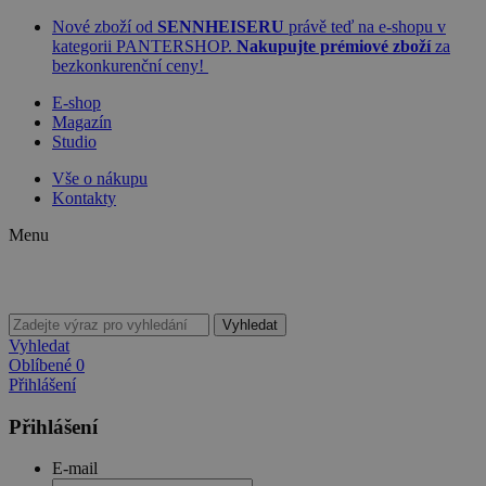
Nové zboží od
SENNHEISERU
právě teď na e-shopu v
kategorii PANTERSHOP.
Nakupujte prémiové zboží
za
bezkonkurenční ceny!
E-shop
Magazín
Studio
Vše o nákupu
Kontakty
Menu
Vyhledat
Vyhledat
Oblíbené
0
Přihlášení
Přihlášení
E-mail