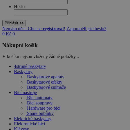
Heslo
Přihlásit se
Nemám účet. Chci se
registrovat
!
Zapomněli jste heslo?
0 Kč
0
Nákupní košík
V košíku nejsou vloženy žádné položky...
4struné baskytary
Baskytary
Baskytarové aparáty
Baskytarové efekty
Baskytarové snímače
Bicí nástroje
Bicí automaty
Bicí soupravy
Hardware pro bicí
Snare bubínky
Elektrické baskytary
Elektronické bicí
Klávesy