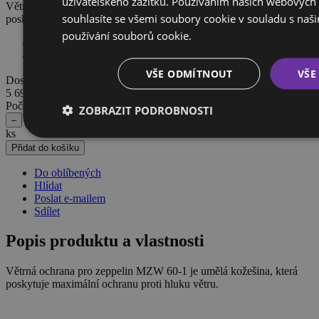
uživatelského zážitku. Používáním našich webových
Větrná ochrana pro zeppelin MZW 60-1 je umělá kožešina, která
souhlasíte se všemi soubory cookie v souladu s naš
poskytuje maximální ochranu proti hluku větru.
používání souborů cookie.
Katalogové číslo:
003224
Dodavatel:
Dodavatel PANTERSHOP
VŠE ODMÍTNOUT
VŠE
Dostupnost:
Není skladem
5 696 Kč
vč. DPH
Počet
ZOBRAZIT PODROBNOSTI
–
+
ks
Přidat do košíku
Do oblíbených
Hlídat
Poslat e-mailem
Sdílet
Popis produktu a vlastnosti
Větrná ochrana pro zeppelin MZW 60-1 je umělá kožešina, která
poskytuje maximální ochranu proti hluku větru.