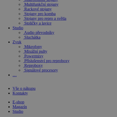
Multifunkční stojany
Rackové stojany
Stojany pro komba
Stojany pro repro a světla
Stoličky a lavice
Studio
Audio převodníky
Sluchátka
Zvuk
Mikrofony
Mixážní pulty
Powermixy
Příslušenství pro reproboxy
Reproboxy
Signálové procesory
…
Vše o nákupu
Kontakty
E-shop
Magazín
Studio