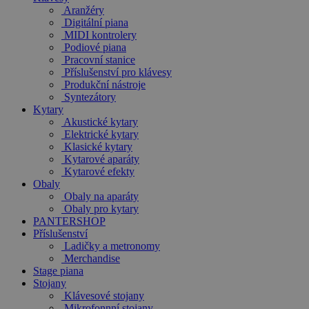
Aranžéry
Digitální piana
MIDI kontrolery
Podiové piana
Pracovní stanice
Příslušenství pro klávesy
Produkční nástroje
Syntezátory
Kytary
Akustické kytary
Elektrické kytary
Klasické kytary
Kytarové aparáty
Kytarové efekty
Obaly
Obaly na aparáty
Obaly pro kytary
PANTERSHOP
Příslušenství
Ladičky a metronomy
Merchandise
Stage piana
Stojany
Klávesové stojany
Mikrofonnní stojany